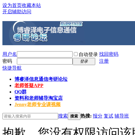
设为首页
收藏本站
开启辅助访问
用户名
找回密码
自动登录
密码
注册
登录
快捷导航
博睿泽信息通信考研论坛
老师答疑APP
QQ群
资料和老师辅导淘宝店
Jenny老师专业课视频
搜索
热搜:
报分
复试
辅导班
搜索
抱歉，您没有权限访问该