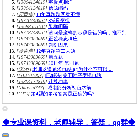
[13804134819]
零极点相消
[13804134819]
信源编码
[鹿青崖]
18年真题题四看不懂
[18718748951]
z域反变换
[13688525101]
采样间隔
[18718748951]
请问是这样的步骤是错的吗，推不到 ...
[18743089069]
正弦稳态响应
[18743089069]
判断因果
[鹿青崖]
12年真题第二大题
[18743089069]
第五题
[18743089069]
2011年 第四题
[李brz]
老师这道题求电感u(t)为什么不可以 ...
[lo12101003]
[已解决]关于时序逻辑电路
[13804134819]
计算功率
[Nihaomt747]
s域电路分析初值求解
[CTC]
第4题的参考答案是正确的吗?
◆专业课资料，老师辅导，答疑，qq群◆