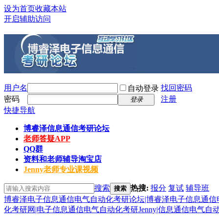
设为首页
收藏本站
开启辅助访问
用户名
找回密码
自动登录
密码
注册
登录
快捷导航
博睿泽信息通信考研论坛
老师答疑APP
QQ群
资料和老师辅导淘宝店
Jenny老师专业课视频
搜索
热搜:
报分
复试
辅导班
搜索
博睿泽电子信息通信电气自动化考研论坛|博睿泽电子信息通信电
化考研网|电子信息通信电气自动化考研Jenny|信息通信电气自