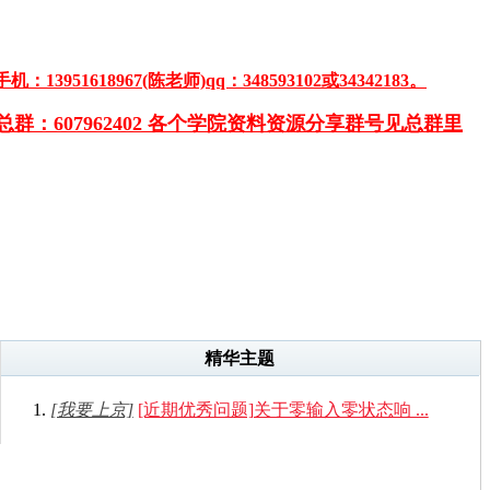
3951618967(陈老师)qq：348593102或34342183。
群：607962402 各个学院资料资源分享群号见总群里
精华主题
[我要上京]
[近期优秀问题]关于零输入零状态响 ...