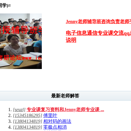
学)≡
Jenny老师辅导班咨询负责老师手机：1
电子信息通信专业课交流qq总
说明
最新老师解答
[seuzl]
专业课复习资料和Jenny老师专业课 ...
[15345186295]
傅里叶
[13804134819]
相对码的画法
[13804134819]
零极点相消