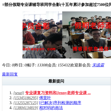
≡部分假期专业课辅导班同学合影(十五年累计参加超过7500位同
今日:
0
|
昨日:
0
|
帖子:
13308
|
会员:
155432
|
欢迎新会员:
宋函霖
最新回复
最新提问
[seuzl]
专业课复习资料和Jenny老师专业课 ...
[15345186295]
傅里叶
[13255287125]
[已解决]序列检测的顺序
[13804134819]
相对码的画法