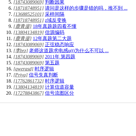
[18743089069]
判断因果
[18718748951]
请问是这样的步骤是错的吗，推不到 ...
[13688525101]
采样间隔
[18718748951]
z域反变换
[鹿青崖]
18年真题题四看不懂
[13804134819]
信源编码
[鹿青崖]
12年真题第二大题
[18743089069]
正弦稳态响应
[李brz]
老师这道题求电感u(t)为什么不可以 ...
[18743089069]
2011年 第四题
[18743089069]
第五题
[qwerasd]
时序逻辑
[Priya]
信号失真判断
[17762861732]
时序逻辑
[13804134819]
计算信道容量
[17278843867]
信号流图区分