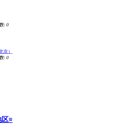
数: 0
北京）
数: 0
区≡