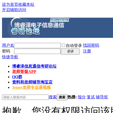
设为首页
收藏本站
开启辅助访问
用户名
找回密码
自动登录
密码
注册
登录
快捷导航
博睿泽信息通信考研论坛
老师答疑APP
QQ群
资料和老师辅导淘宝店
Jenny老师专业课视频
搜索
热搜:
报分
复试
辅导班
搜索
抱歉，您没有权限访问该