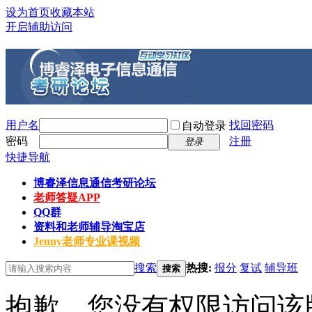
设为首页
收藏本站
开启辅助访问
用户名
找回密码
自动登录
密码
注册
登录
快捷导航
博睿泽信息通信考研论坛
老师答疑APP
QQ群
资料和老师辅导淘宝店
Jenny老师专业课视频
搜索
热搜:
报分
复试
辅导班
搜索
抱歉，您没有权限访问该