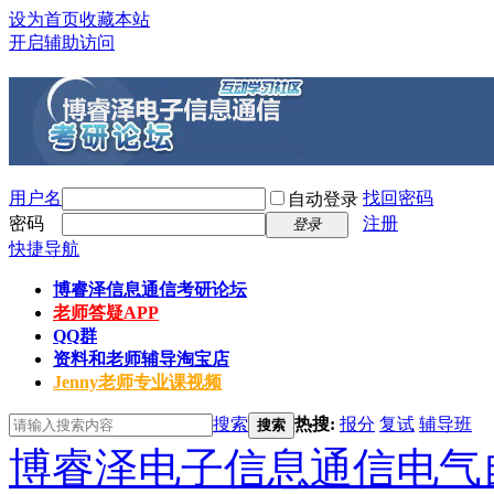
设为首页
收藏本站
开启辅助访问
用户名
找回密码
自动登录
密码
注册
登录
快捷导航
博睿泽信息通信考研论坛
老师答疑APP
QQ群
资料和老师辅导淘宝店
Jenny老师专业课视频
搜索
热搜:
报分
复试
辅导班
搜索
博睿泽电子信息通信电气